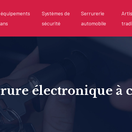
t équipements
Systèmes de
Serrurerie
Arti
sans
sécurité
automobile
trad
rrure électronique à 