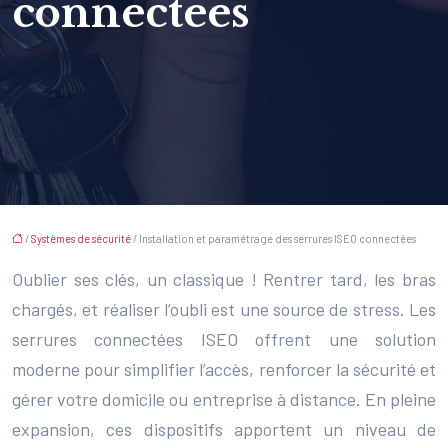
connectées
/
Systèmes de sécurité
/ Installation et paramétrage des serrures ISEO connectées
Oublier ses clés, un classique ! Rentrer tard, les bras
chargés, et réaliser l’oubli est une source de stress. Les
serrures connectées ISEO offrent une solution
moderne pour simplifier l’accès, renforcer la sécurité et
gérer votre domicile ou entreprise à distance. En pleine
expansion, ces dispositifs apportent un niveau de